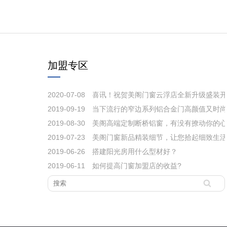
和使用上公认的技
加盟专区
2020-07-08
喜讯！祝贺美阁门窗云浮店全新升级盛装开
2019-09-19
当下流行的窄边系列铝合金门高颜值又时尚
悔知道得太晚！
2019-08-30
美阁高端定制断桥铝窗，有没有撩动你的心
2019-07-23
美阁门窗新品精装细节，让您拾起细致生活
2019-06-26
搭建阳光房用什么型材好？
门窗会挺住吗？
2019-06-11
如何提高门窗加盟店的收益?
！
绍