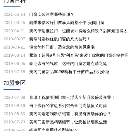
门窗百科
2021-05-14
门窗安装注意哪些事项？
2021-03-25
雨季来临装好门窗暴风雨都不怕-美阁门窗
2020-04-21
美阁窄边推拉门，也能设计得这么精致？后悔知道得太
2019-09-07
装修时选购优质门窗的八大技巧！
2019-08-21
轻奢简约门窗，适合您的简美风豪宅
2019-08-14
紧急！超强9号台风“利奇马”来袭！你家的门窗会挺住吗
2019-08-05
豪宅该有的气质，这样的门窗才是点睛之笔！
2019-07-18
美阁门窗新品60/98断桥平开窗产品系列介绍
加盟专区
2020-07-08
喜讯！祝贺美阁门窗云浮店全新升级盛装开业！
2019-09-19
当下流行的窄边系列铝合金门高颜值又时尚
2019-08-30
美阁高端定制断桥铝窗，有没有撩动你的心？
2019-07-23
美阁门窗新品精装细节，让您拾起细致生活
2019-06-26
搭建阳光房用什么型材好？