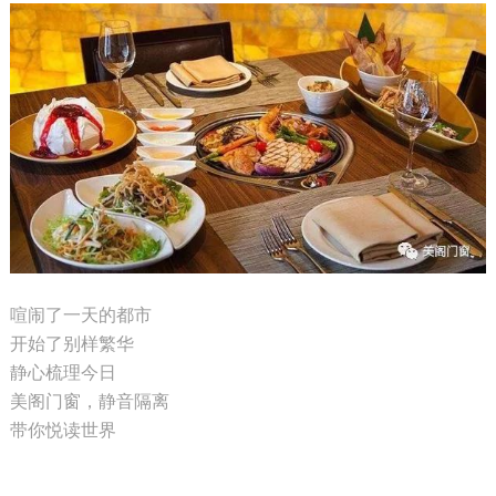
喧闹了一天的都市
开始了别样繁华
静心梳理今日
美阁门窗，静音隔离
带你悦读世界