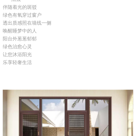
伴随着光的斑驳
绿色有氧穿过窗户
透出质感照在墙线一侧
唤醒睡梦中的人
阳台外葱葱郁郁
绿色治愈心灵
让您沐浴阳光
乐享轻奢生活