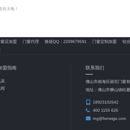
道得太晚！
门窗店加盟
门窗代理
换链QQ：2209679591
门窗定制加盟
铝
盟
加盟指南
联系我们
风采
佛山市南海区丽宫门窗
流程
地址：佛山市狮山镇松夏
18923102642
400 1155 626
mg@fsmeige.com