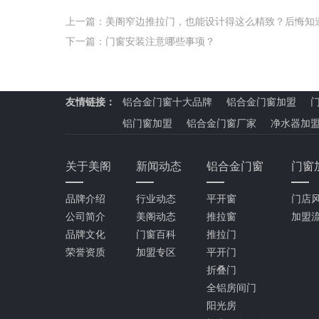
上一篇：
美阁窄边推拉门，也能设计得这么精致？后悔知
下一篇：
门窗安装注意哪些事项？
友情链接：
铝合金门窗十大品牌
铝合金门窗加盟
铝门窗加盟
铝合金门窗厂家
净水器加
关于美阁
新闻动态
铝合金门窗
门窗
品牌介绍
行业动态
平开窗
门店
公司简介
美阁动态
推拉窗
加盟
品牌文化
门窗百科
推拉门
荣誉资质
加盟专区
平开门
折叠门
全铝房间门
阳光房