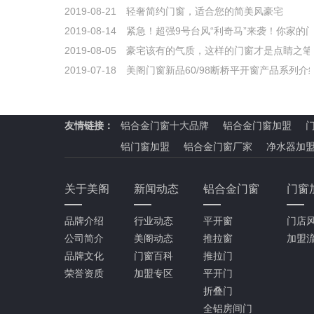
2019-08-21
轻奢简约门窗，适合您的简美风豪宅
2019-08-14
紧急！超强9号台风“利奇马”来袭！你家的
2019-08-05
豪宅该有的气质，这样的门窗才是点睛之笔
2019-07-18
美阁门窗新品60/98断桥平开窗产品系列介
友情链接：
铝合金门窗十大品牌
铝合金门窗加盟
铝门窗加盟
铝合金门窗厂家
净水器加
关于美阁
新闻动态
铝合金门窗
门窗
品牌介绍
行业动态
平开窗
门店
公司简介
美阁动态
推拉窗
加盟
品牌文化
门窗百科
推拉门
荣誉资质
加盟专区
平开门
折叠门
全铝房间门