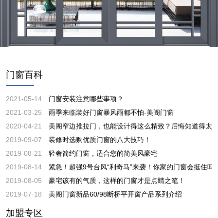
门窗百科
2021-05-14
门窗安装注意哪些事项？
2021-03-25
雨季来临装好门窗暴风雨都不怕-美阁门窗
2020-04-21
美阁窄边推拉门，也能设计得这么精致？后悔知道得太
2019-09-07
装修时选购优质门窗的八大技巧！
2019-08-21
轻奢简约门窗，适合您的简美风豪宅
2019-08-14
紧急！超强9号台风“利奇马”来袭！你家的门窗会挺住吗
2019-08-05
豪宅该有的气质，这样的门窗才是点睛之笔！
2019-07-18
美阁门窗新品60/98断桥平开窗产品系列介绍
加盟专区