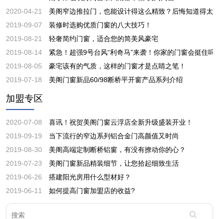
2020-04-21
美阁窄边推拉门，也能设计得这么精致？后悔知道得太
2019-09-07
装修时选购优质门窗的八大技巧！
2019-08-21
轻奢简约门窗，适合您的简美风豪宅
2019-08-14
紧急！超强9号台风“利奇马”来袭！你家的门窗会挺住吗
2019-08-05
豪宅该有的气质，这样的门窗才是点睛之笔！
2019-07-18
美阁门窗新品60/98断桥平开窗产品系列介绍
加盟专区
2020-07-08
喜讯！祝贺美阁门窗云浮店全新升级盛装开业！
2019-09-19
当下流行的窄边系列铝合金门高颜值又时尚
2019-08-30
美阁高端定制断桥铝窗，有没有撩动你的心？
2019-07-23
美阁门窗新品精装细节，让您拾起细致生活
2019-06-26
搭建阳光房用什么型材好？
2019-06-11
如何提高门窗加盟店的收益?