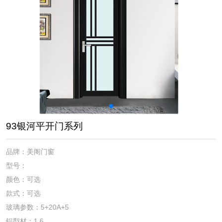
93银河平开门系列
品牌：美阁门窗
型号：
颜色：可选
款式：可选
玻璃参数：5+20A+5
铝型材：1.6