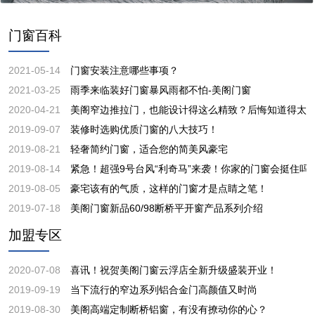
门窗百科
2021-05-14
门窗安装注意哪些事项？
2021-03-25
雨季来临装好门窗暴风雨都不怕-美阁门窗
2020-04-21
美阁窄边推拉门，也能设计得这么精致？后悔知道得太
2019-09-07
装修时选购优质门窗的八大技巧！
2019-08-21
轻奢简约门窗，适合您的简美风豪宅
2019-08-14
紧急！超强9号台风“利奇马”来袭！你家的门窗会挺住吗
2019-08-05
豪宅该有的气质，这样的门窗才是点睛之笔！
2019-07-18
美阁门窗新品60/98断桥平开窗产品系列介绍
加盟专区
2020-07-08
喜讯！祝贺美阁门窗云浮店全新升级盛装开业！
2019-09-19
当下流行的窄边系列铝合金门高颜值又时尚
2019-08-30
美阁高端定制断桥铝窗，有没有撩动你的心？