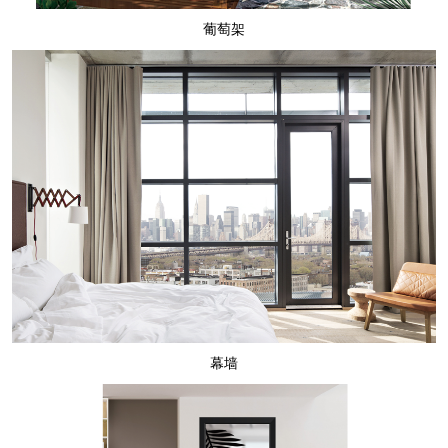
葡萄架
幕墙