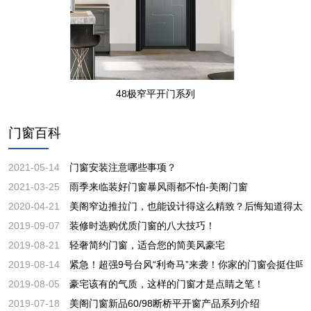
48极窄平开门系列
门窗百科
2021-05-14
门窗安装注意哪些事项？
2021-03-25
雨季来临装好门窗暴风雨都不怕-美阁门窗
2020-04-21
美阁窄边推拉门，也能设计得这么精致？后悔知道得太
2019-09-07
装修时选购优质门窗的八大技巧！
2019-08-21
轻奢简约门窗，适合您的简美风豪宅
2019-08-14
紧急！超强9号台风“利奇马”来袭！你家的门窗会挺住吗
2019-08-05
豪宅该有的气质，这样的门窗才是点睛之笔！
2019-07-18
美阁门窗新品60/98断桥平开窗产品系列介绍